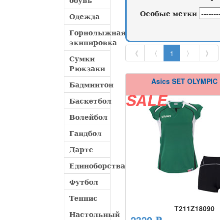
обувь
Особые метки
Одежда
Горнолыжная
экипировка
《
〈
1
〉
》
Сумки
Рюкзаки
Asics SET OLYMPIC
Бадминтон
SALE
Баскетбол
Волейбол
Гандбол
Дартс
Единоборства
Футбол
Теннис
T211Z18090
Настольный
2320 ₽