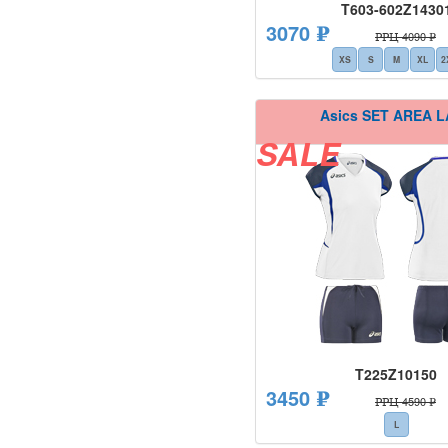
T603-602Z1430
3070 ₽
РРЦ 4090 ₽
XS
S
M
XL
2
Asics SET AREA 
SALE
T225Z10150
3450 ₽
РРЦ 4590 ₽
L