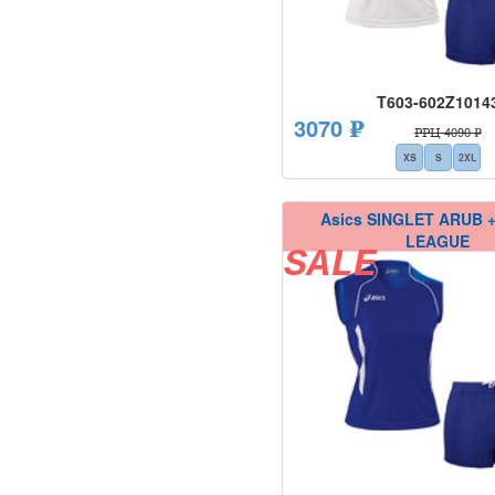
T603-602Z1014
3070 ₽
РРЦ 4090 ₽
XS
S
2XL
Asics SINGLET ARUB 
LEAGUE
SALE