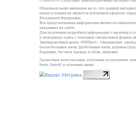
© 2009-2019 | Спортивно информационный интернет-м
Обращаем ваше внимание на то, что данный интернет
каких условиях не является публичной офертой, опр
Российской Федерации.
Вся представленная информация является ознакомите
указанных на сайте.
Для получения подробной информации о наличии и сто
к менеджеру сайта с помощью специальной формы св
Экипировочный центр «KVNSport». Снаряжение, одежда
баскетбольные мячи, футбольные мячи, игровая спор
борцовки, беговая одежда и обувь, шиповки.
Грамотные консультации, огромный ассортимент, известны
Nodor, Swimfit) и отличные цены!