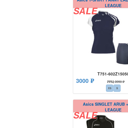
LEAGUE
SALE
T751-602Z1505
3000 ₽
РРЦ 3990 ₽
XS
S
Asics SINGLET ARUB 
LEAGUE
SALE