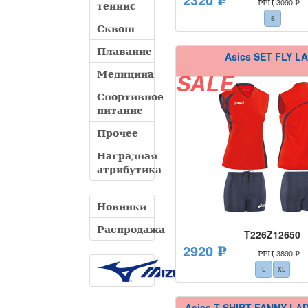
РРЦ 3090 ₽
теннис
S
Сквош
Плавание
Asics SET FLY L
Медицина
SALE
Спортивное
питание
Прочее
Наградная
атрибутика
Новинки
Распродажа
T226Z12650
2920 ₽
РРЦ 3890 ₽
L
XL
Asics T-SHIRT FANNY LA