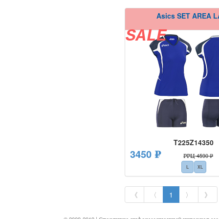
Asics SET AREA 
SALE
T225Z14350
3450 ₽
РРЦ 4590 ₽
L
XL
《
〈
1
〉
》