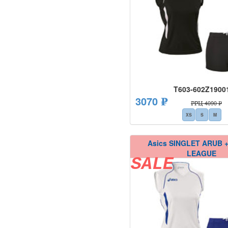
T603-602Z1900
3070 ₽
РРЦ 4090 ₽
XS
S
M
Asics SINGLET ARUB 
LEAGUE
SALE