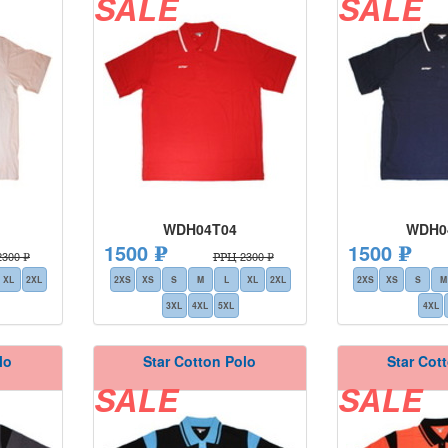
SALE
SALE
WDH04T04
WDH0
1500 ₽
1500 ₽
300 ₽
РРЦ 2300 ₽
XL
2XL
2XS
XS
S
M
L
XL
2XL
2XS
XS
S
M
3XL
4XL
5XL
4XL
lo
Star Cotton Polo
Star Cot
SALE
SALE