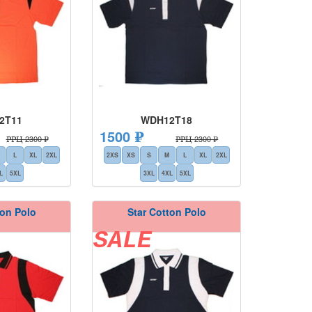
2T11
WDH12T18
1500 ₽
РРЦ 2300 ₽
РРЦ 2300 ₽
L
XL
2XL
2XS
XS
S
M
L
XL
2XL
L
5XL
3XL
4XL
5XL
ton Polo
Star Cotton Polo
SALE