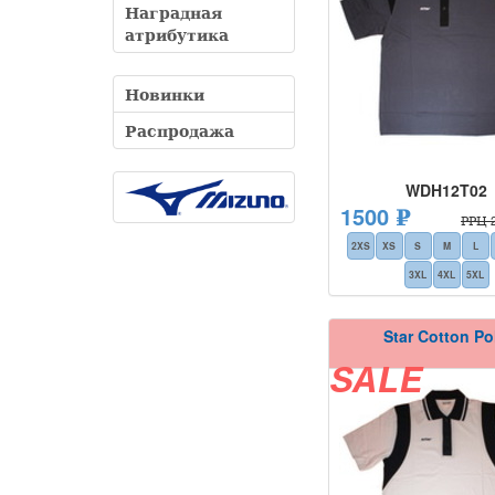
Наградная
атрибутика
Новинки
Распродажа
WDH12T02
1500 ₽
РРЦ 2
2XS
XS
S
M
L
3XL
4XL
5XL
Star Cotton Po
SALE