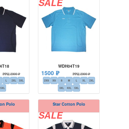
SALE
4T18
WDH04T19
1500 ₽
РРЦ 2300 ₽
РРЦ 2300 ₽
L
2XL
3XL
2XS
XS
S
M
L
XL
2XL
5XL
3XL
4XL
5XL
ton Polo
Star Cotton Polo
SALE