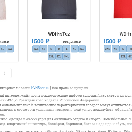
WDH13T02
WDH1
1500 ₽
1500 ₽
300 ₽
РРЦ 2300 ₽
XL
2XL
2XS
XS
S
M
L
XL
2XL
2XS
XS
S
M
3XL
4XL
5XL
3XL
4X
》
 интернет-магазин
KVNSport.ru
| Все права защищены.
ый интернет-сайт носит исключительно информационный характер и ни при 
ьи 437 (2) Гражданского кодекса Российской Федерации.
ознакомительной, технические характеристики товаров могут отличаться о
аличии и стоимости указанных товаров и (или) услуг, пожалуйста, обращай
ан.
ение, одежда и аксессуары для активного отдыха и спорта! Волейбольные 
нд, спортивный инвентярь, боксёрки, борцовки, беговая одежда и обувь, ши
т, известные марки (Mizuno, StarSports, Mikasa, Asics, Yonex, KV.Rezac, Winma