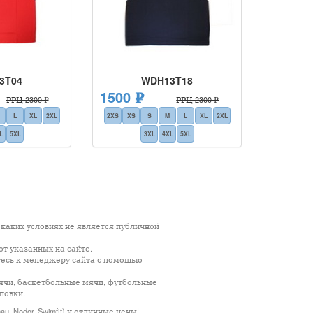
3T04
WDH13T18
1500 ₽
РРЦ 2300 ₽
РРЦ 2300 ₽
L
XL
2XL
2XS
XS
S
M
L
XL
2XL
L
5XL
3XL
4XL
5XL
каких условиях не является публичной
т указанных на сайте.
тесь к менеджеру сайта с помощью
мячи, баскетбольные мячи, футбольные
повки.
u, Nodor, Swimfit) и отличные цены!