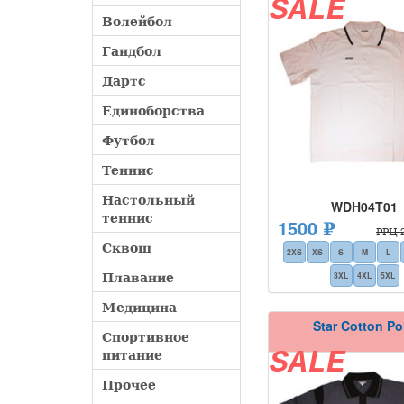
SALE
Волейбол
Гандбол
Дартс
Единоборства
Футбол
Теннис
Настольный
WDH04T01
теннис
1500 ₽
РРЦ 2
Сквош
2XS
XS
S
M
L
Плавание
3XL
4XL
5XL
Медицина
Star Cotton Po
Спортивное
питание
SALE
Прочее