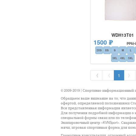
WDH13T01
1500 ₽
РРЦ 2
2XS
XS
S
M
L
3XL
4XL
5XL
《
〈
1
〉
© 2009-2019 | Спортивно информационный
Обращаем ваше внимание на то, что данн
офертой, определяемой положениями Стат
Вся представленная информация является 
Для получения подробной информации о н
специальной формы связи или по телефон
Экипировочный центр «KVNSport». Снаряж
мячи, игровая спортивная форма для кома
Грамотные консультации, огромный ассортимен