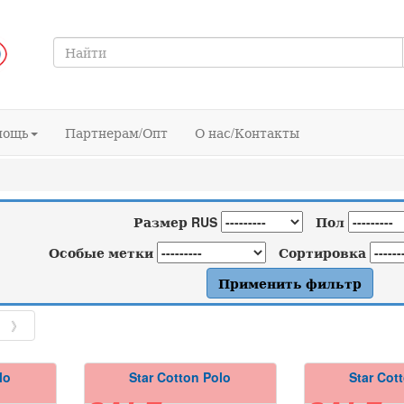
мощь
Партнерам/Опт
О нас/Контакты
Размер RUS
Пол
Особые метки
Сортировка
》
lo
Star Cotton Polo
Star Cot