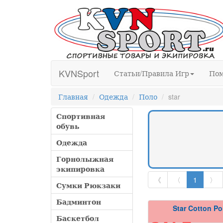
KVNSport
Статьи/Правила Игр
По
Главная
Одежда
Поло
star
Спортивная
обувь
Одежда
Горнолыжная
экипировка
《
〈
1
〉
Сумки Рюкзаки
Бадминтон
Star Cotton Po
Баскетбол