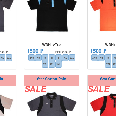
WDH12T03
WDH1
1500 ₽
1500 ₽
300 ₽
РРЦ 2300 ₽
XL
2XL
2XS
XS
S
M
L
XL
2XL
2XS
XS
S
M
3XL
4XL
5XL
3XL
4X
lo
Star Cotton Polo
Star Cot
SALE
SALE