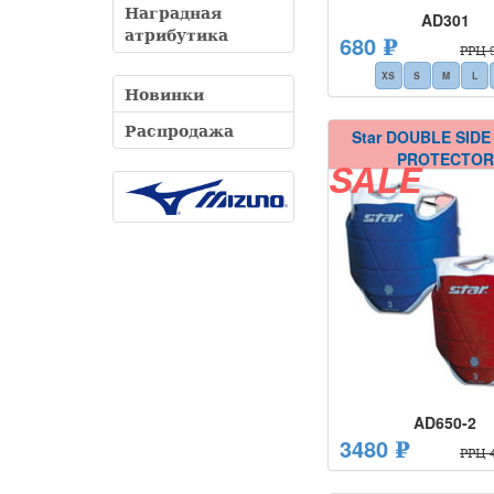
Наградная
AD301
атрибутика
680 ₽
РРЦ 9
XS
S
M
L
Новинки
Распродажа
Star DOUBLE SID
PROTECTOR
SALE
AD650-2
3480 ₽
РРЦ 4