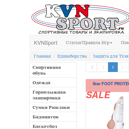
KVNSport
Статьи/Правила Игр
По
Главная
Единоборства
Защита для Тхэк
Спортивная
《
〈
1
〉
обувь
Одежда
Star FOOT PROT
Горнолыжная
SALE
экипировка
Сумки Рюкзаки
Бадминтон
Баскетбол