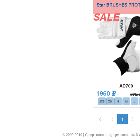
Star BRUSHES PRO
SALE
AD700
1960 ₽
РРЦ 2
2XS
XS
S
M
L
《
〈
1
〉
© 2009-2019 | Спортивно информационный