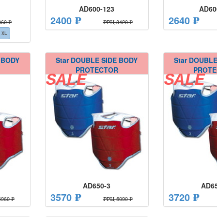
AD600-123
AD60
2400 ₽
2640 ₽
60 ₽
РРЦ 3420 ₽
XL
E BODY
Star DOUBLE SIDE BODY
Star DOUBLE
PROTECTOR
PROT
SALE
SALE
AD650-3
AD65
3570 ₽
3720 ₽
960 ₽
РРЦ 5090 ₽