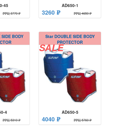
0-45
AD650-1
3260 ₽
РРЦ 3770 ₽
РРЦ 4650 ₽
 SIDE BODY
Star DOUBLE SIDE BODY
ECTOR
PROTECTOR
SALE
0-4
AD650-5
4040 ₽
РРЦ 5310 ₽
РРЦ 5760 ₽