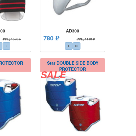
00
AD300
780 ₽
РРЦ 1570 ₽
РРЦ 1110 ₽
L
L
XL
PROTECTOR
Star DOUBLE SIDE BODY
PROTECTOR
SALE