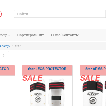
мощь
Партнерам/Опт
О нас/Контакты
вондо
star
》
ECTOR
Star LEGS PROTECTOR
Star ARMS 
SALE
SALE