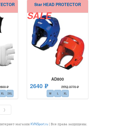
TECTOR
Star HEAD PROTECTOR
SALE
AD800
2640 ₽
800 ₽
РРЦ 3770 ₽
XL
2XL
M
L
XL
》
 интернет-магазин
KVNSport.ru
| Все права защищены.