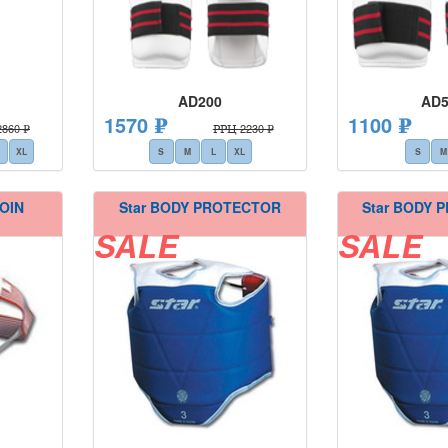
AD200
AD5
1570 ₽
1100 ₽
860 ₽
РРЦ 2230 ₽
XL
S
M
L
XL
S
M
OIN
Star BODY PROTECTOR
Star BODY 
SALE
SALE