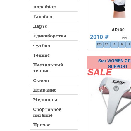
Волейбол
Гандбол
Дартс
AD100
2010 ₽
Единоборства
РРЦ 2
Футбол
2XS
XS
S
M
L
Теннис
Star WOMEN GR
Настольный
SUPPORT
SALE
теннис
Сквош
Плавание
Медицина
Спортивное
питание
Прочее